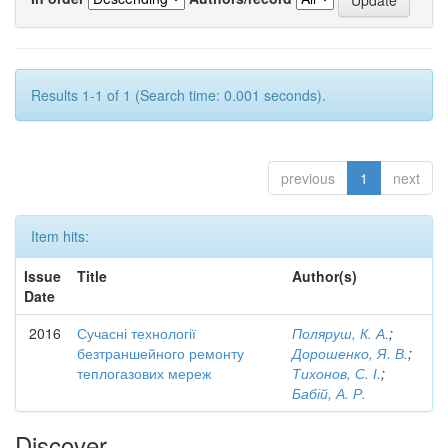
Results 1-1 of 1 (Search time: 0.001 seconds).
previous
1
next
Item hits:
Issue
Title
Author(s)
Date
2016
Сучасні технології
Поляруш, К. А.
;
безтраншейного ремонту
Дорошенко, Я. В.
;
теплогазових мереж
Тихонов, С. І.
;
Бабій, А. Р.
Discover