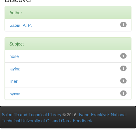
Author
Бабій, А. Р.
1
Subject
hose
1
laying
1
liner
1
рукав
1
Scientific and Technical Library
© 2016
Ivano-Frankivsk National
Technical University of Oil and Gas
-
Feedback