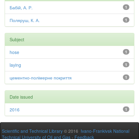
Бабій, А. Р.
1
Поляруш, К. А.
1
Subject
hose
1
laying
1
цементно-полімерне покриття
1
Date issued
2016
1
Scientific and Technical Library
© 2016
Ivano-Frankivsk National
Technical University of Oil and Gas
-
Feedback