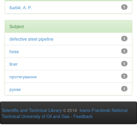
Бабій, А. Р.
1
Subject
defective steel pipeline
1
hose
1
liner
1
протягування
1
рукав
1
Scientific and Technical Library
© 2016
Ivano-Frankivsk National
Technical University of Oil and Gas
-
Feedback