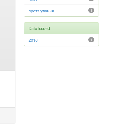
протягування
1
Date issued
2016
1