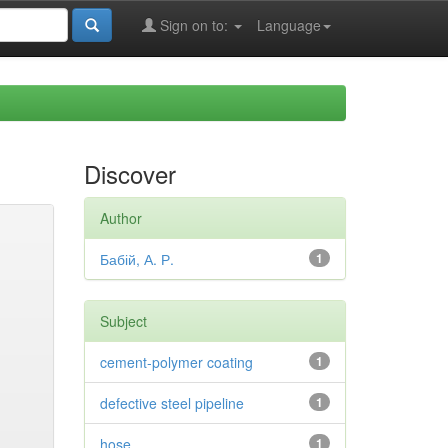
Sign on to:
Language
Discover
Author
Бабій, А. Р.
1
Subject
cement-polymer coating
1
defective steel pipeline
1
hose
1