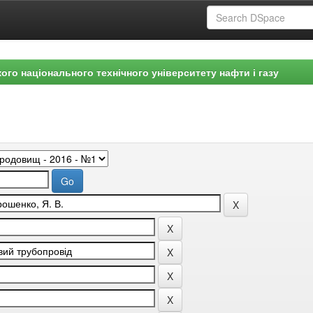
ого національного технічного університету нафти і газу