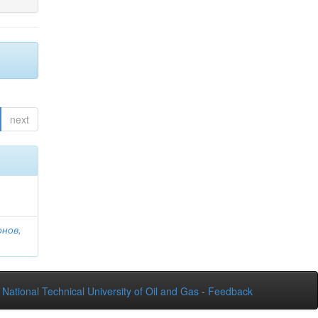
next
онов,
National Technical University of Oil and Gas
-
Feedback