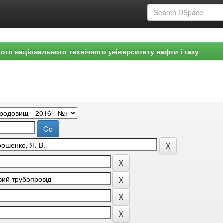
ого національного технічного університету нафти і газу