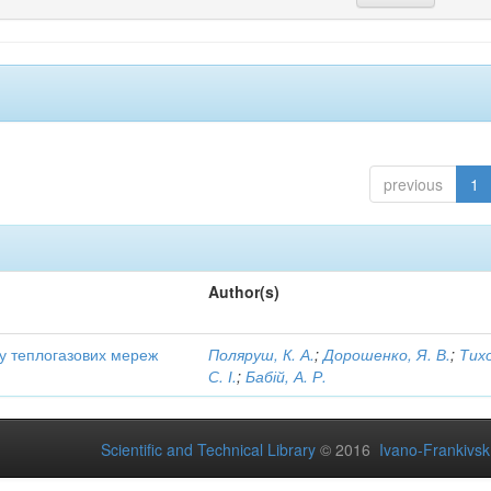
previous
1
Author(s)
ту теплогазових мереж
Поляруш, К. А.
;
Дорошенко, Я. В.
;
Тих
С. І.
;
Бабій, А. Р.
Scientific and Technical Library
© 2016
Ivano-Frankivsk 