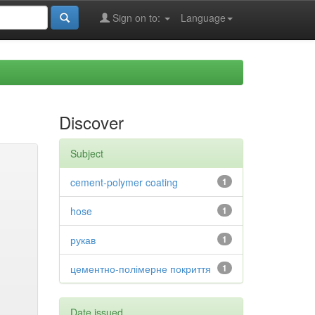
Sign on to:
Language
Discover
Subject
cement-polymer coating
1
hose
1
рукав
1
цементно-полімерне покриття
1
Date issued