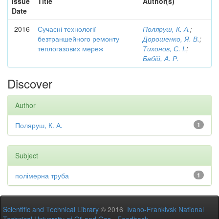
Issue
Title
Author(s)
Date
2016
Сучасні технології
Поляруш, К. А.
;
безтраншейного ремонту
Дорошенко, Я. В.
;
теплогазових мереж
Тихонов, С. І.
;
Бабій, А. Р.
Discover
Author
Поляруш, К. А.
1
Subject
полімерна труба
1
Scientific and Technical Library
© 2016
Ivano-Frankivsk National