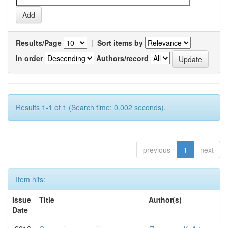
Results/Page
|
Sort items by
In order
Authors/record
Results 1-1 of 1 (Search time: 0.002 seconds).
previous
1
next
Item hits:
Issue
Title
Author(s)
Date