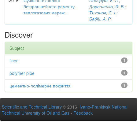
2016
Сучасні технології
Поляруш, К. А.
;
безтраншейного ремонту
Дорошенко, Я. В.
;
теплогазових мереж
Тихонов, С. І.
;
Бабій, А. Р.
Discover
Subject
liner
1
polymer pipe
1
цементно-полімерне покриття
1
Scientific and Technical Library
© 2016
Ivano-Frankivsk National
Technical University of Oil and Gas
-
Feedback