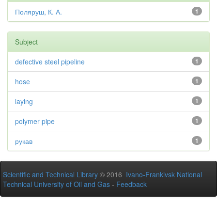
Поляруш, К. А.
1
Subject
defective steel pipeline
1
hose
1
laying
1
polymer pipe
1
рукав
1
Scientific and Technical Library
© 2016
Ivano-Frankivsk National
Technical University of Oil and Gas
-
Feedback