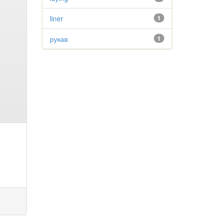
liner
1
рукав
1