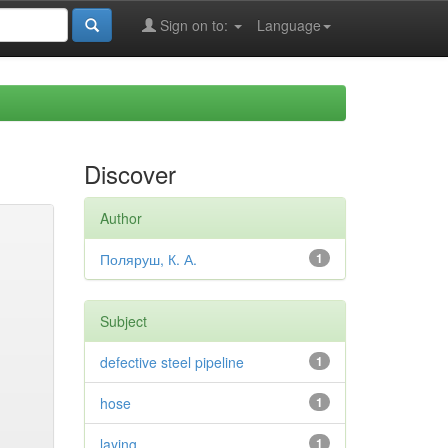
Sign on to:
Language
Discover
Author
Поляруш, К. А.
1
Subject
defective steel pipeline
1
hose
1
laying
1