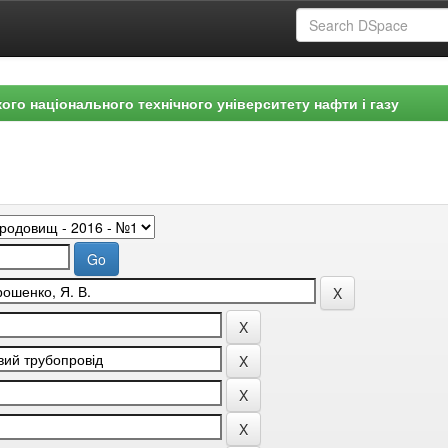
ого національного технічного університету нафти і газу