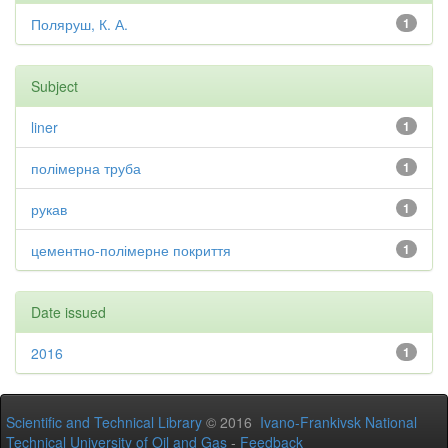
Поляруш, К. А.
1
Subject
liner
1
полімерна труба
1
рукав
1
цементно-полімерне покриття
1
Date issued
2016
1
Scientific and Technical Library
© 2016
Ivano-Frankivsk National
Technical University of Oil and Gas
-
Feedback