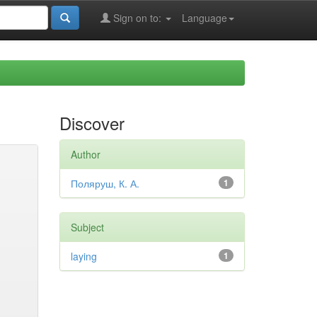
Sign on to:
Language
Discover
Author
Поляруш, К. А.
1
Subject
laying
1