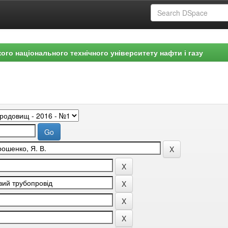
ого національного технічного університету нафти і газу