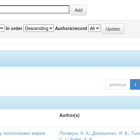
In order
Authors/record
previous
1
Author(s)
ту теплогазових мереж
Поляруш, К. А.
;
Дорошенко, Я. В.
;
Тих
С. І.
;
Бабій, А. Р.