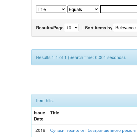
Results/Page
|
Sort items by
Results 1-1 of 1 (Search time: 0.001 seconds).
Item hits:
Issue
Title
Date
2016
Сучасні технології безтраншейного ремон