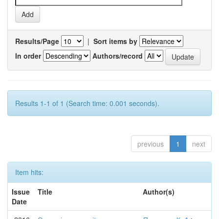
Results/Page
|
Sort items by
In order
Authors/record
Results 1-1 of 1 (Search time: 0.001 seconds).
previous
1
next
Item hits:
Issue
Title
Author(s)
Date