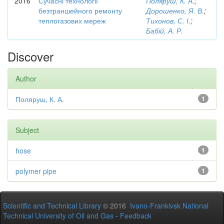
2016
Сучасні технології
Поляруш, К. А.
;
безтраншейного ремонту
Дорошенко, Я. В.
;
теплогазових мереж
Тихонов, С. І.
;
Бабій, А. Р.
Discover
Author
Поляруш, К. А.
1
Subject
hose
1
polymer pipe
1
Scientific and Technical Library
© 2016
Ivano-Frankivsk National
Technical University of Oil and Gas
-
Feedback