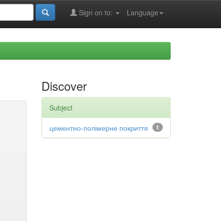
Sign on to:
Language
Discover
Subject
цементно-полімерне покриття
1