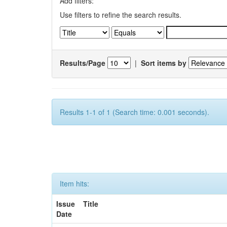
Add filters:
Use filters to refine the search results.
Results/Page
|
Sort items by
Results 1-1 of 1 (Search time: 0.001 seconds).
Item hits:
Issue
Title
Date