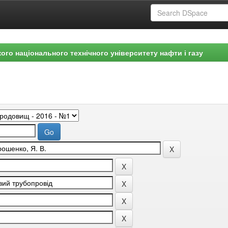
ого національного технічного університету нафти і газу