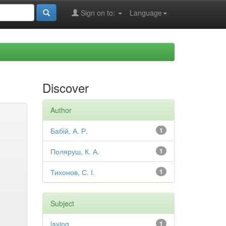
Sign on to:
Language
Discover
Author
Бабій, А. Р.
1
Поляруш, К. А.
1
Тихонов, С. І.
1
Subject
laying
1