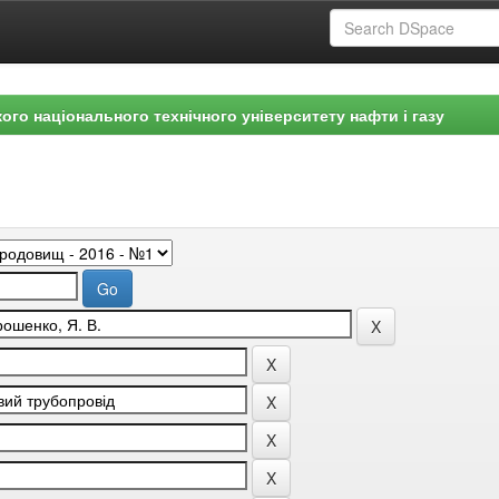
ого національного технічного університету нафти і газу