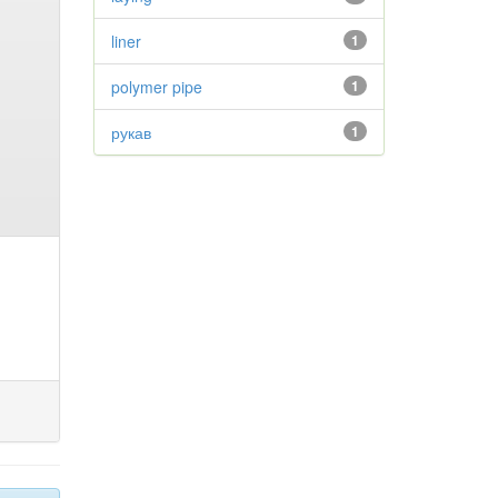
liner
1
polymer pipe
1
рукав
1