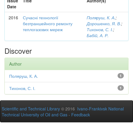
Issue
Title
Author(s)
Date
2016
Сучасні технології
Поляруш, К. А.
;
безтраншейного ремонту
Дорошенко, Я. В.
;
теплогазових мереж
Тихонов, С. І.
;
Бабій, А. Р.
Discover
Author
Поляруш, К. А.
1
Тихонов, С. І.
1
Scientific and Technical Library
© 2016
Ivano-Frankivsk National
Technical University of Oil and Gas
-
Feedback