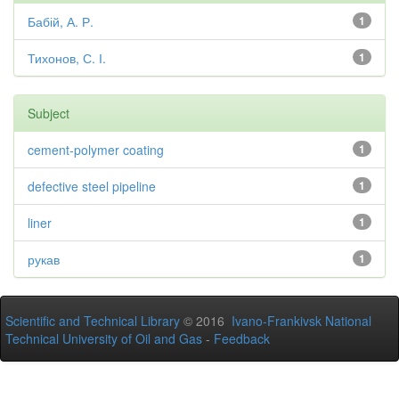
Бабій, А. Р.
1
Тихонов, С. І.
1
Subject
cement-polymer coating
1
defective steel pipeline
1
liner
1
рукав
1
Scientific and Technical Library
© 2016
Ivano-Frankivsk National
Technical University of Oil and Gas
-
Feedback