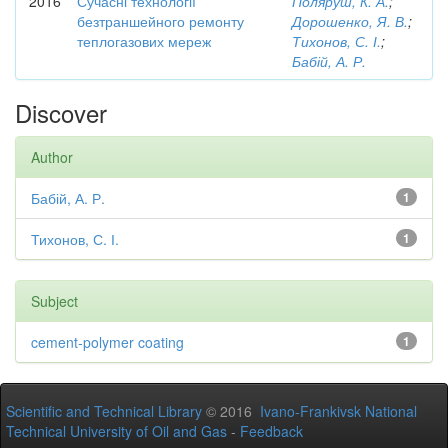
2016
Сучасні технології
Поляруш, К. А.
;
безтраншейного ремонту
Дорошенко, Я. В.
;
теплогазових мереж
Тихонов, С. І.
;
Бабій, А. Р.
Discover
Author
Бабій, А. Р.
1
Тихонов, С. І.
1
Subject
cement-polymer coating
1
Scientific and Technical Library
© 2016
Ivano-Frankivsk National
Technical University of Oil and Gas
-
Feedback