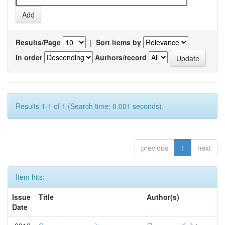
Results/Page
|
Sort items by
In order
Authors/record
Results 1-1 of 1 (Search time: 0.001 seconds).
previous
1
next
Item hits:
Issue
Title
Author(s)
Date