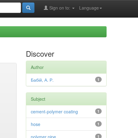
Sign on to:
Language
Discover
Author
Бабій, А. Р.
1
Subject
cement-polymer coating
1
hose
1
polymer pipe
1