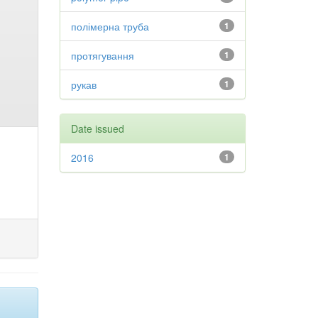
полімерна труба
1
протягування
1
рукав
1
Date issued
2016
1