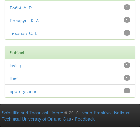
Бабій, А. Р.
1
Поляруш, К. А.
1
Тихонов, С. І.
1
Subject
laying
1
liner
1
протягування
1
Scientific and Technical Library
© 2016
Ivano-Frankivsk National
Technical University of Oil and Gas
-
Feedback