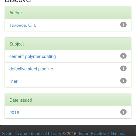
Author
Тихонов, С. І.
1
Subject
cement-polymer coating
1
defective steel pipeline
1
liner
1
Date issued
2016
1
Scientific and Technical Library
© 2016
Ivano-Frankivsk National