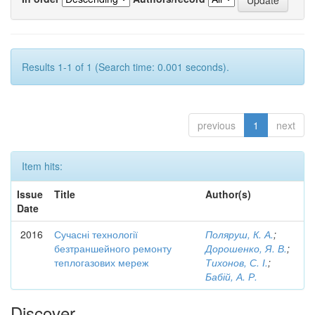
Results 1-1 of 1 (Search time: 0.001 seconds).
previous
1
next
Item hits:
Issue
Title
Author(s)
Date
2016
Сучасні технології
Поляруш, К. А.
;
безтраншейного ремонту
Дорошенко, Я. В.
;
теплогазових мереж
Тихонов, С. І.
;
Бабій, А. Р.
Discover