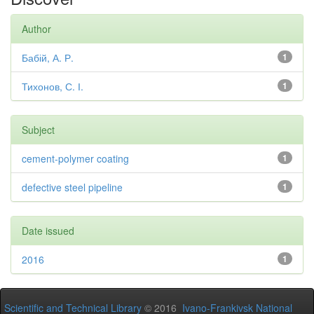
Author
Бабій, А. Р.
1
Тихонов, С. І.
1
Subject
cement-polymer coating
1
defective steel pipeline
1
Date issued
2016
1
Scientific and Technical Library
© 2016
Ivano-Frankivsk National