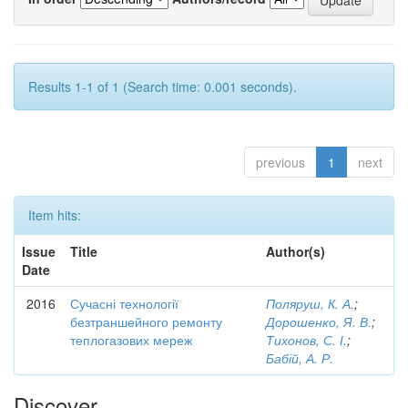
Results 1-1 of 1 (Search time: 0.001 seconds).
previous
1
next
Item hits:
Issue
Title
Author(s)
Date
2016
Сучасні технології
Поляруш, К. А.
;
безтраншейного ремонту
Дорошенко, Я. В.
;
теплогазових мереж
Тихонов, С. І.
;
Бабій, А. Р.
Discover