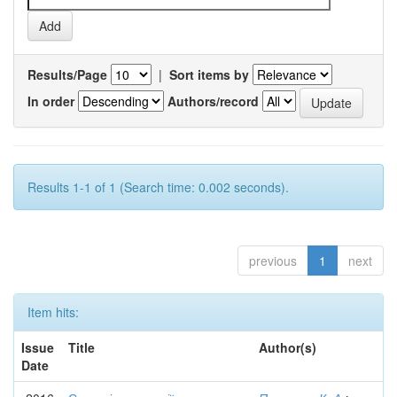
Results/Page
|
Sort items by
In order
Authors/record
Results 1-1 of 1 (Search time: 0.002 seconds).
previous
1
next
Item hits:
Issue
Title
Author(s)
Date