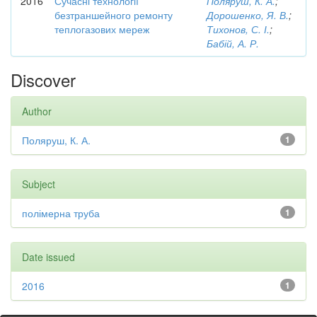
2016
Сучасні технології
Поляруш, К. А.
;
безтраншейного ремонту
Дорошенко, Я. В.
;
теплогазових мереж
Тихонов, С. І.
;
Бабій, А. Р.
Discover
Author
Поляруш, К. А.
1
Subject
полімерна труба
1
Date issued
2016
1