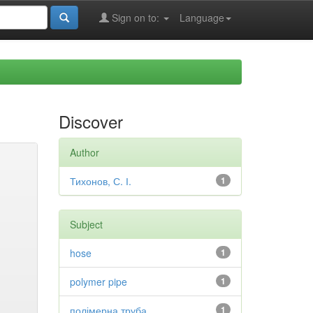
Sign on to:
Language
Discover
Author
Тихонов, С. І.
1
Subject
hose
1
polymer pipe
1
полімерна труба
1