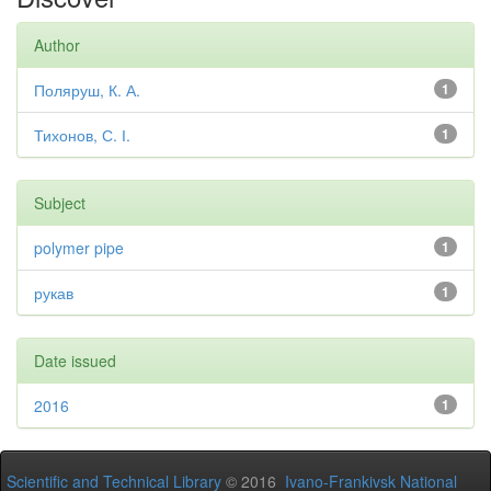
Author
Поляруш, К. А.
1
Тихонов, С. І.
1
Subject
polymer pipe
1
рукав
1
Date issued
2016
1
Scientific and Technical Library
© 2016
Ivano-Frankivsk National