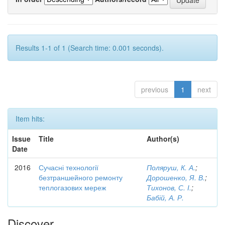
Results 1-1 of 1 (Search time: 0.001 seconds).
previous
1
next
Item hits:
Issue
Title
Author(s)
Date
2016
Сучасні технології
Поляруш, К. А.
;
безтраншейного ремонту
Дорошенко, Я. В.
;
теплогазових мереж
Тихонов, С. І.
;
Бабій, А. Р.
Discover