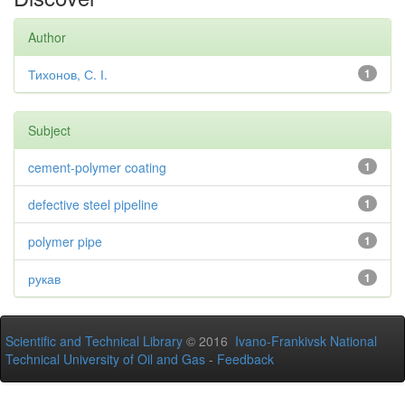
Author
Тихонов, С. І.
1
Subject
cement-polymer coating
1
defective steel pipeline
1
polymer pipe
1
рукав
1
Scientific and Technical Library
© 2016
Ivano-Frankivsk National
Technical University of Oil and Gas
-
Feedback