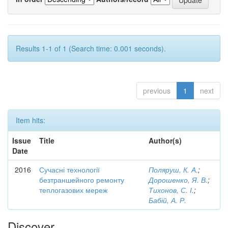
Results 1-1 of 1 (Search time: 0.001 seconds).
previous
1
next
Item hits:
Issue
Title
Author(s)
Date
2016
Сучасні технології
Поляруш, К. А.
;
безтраншейного ремонту
Дорошенко, Я. В.
;
теплогазових мереж
Тихонов, С. І.
;
Бабій, А. Р.
Discover