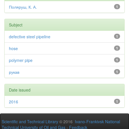
Поляруш, К. А.
1
Subject
defective steel pipeline
1
hose
1
polymer pipe
1
рукав
1
Date issued
2016
1
Scientific and Technical Library
© 2016
Ivano-Frankivsk National
Technical University of Oil and Gas
-
Feedback