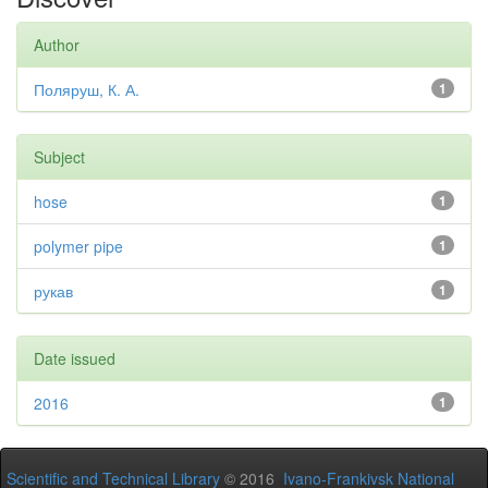
Author
Поляруш, К. А.
1
Subject
hose
1
polymer pipe
1
рукав
1
Date issued
2016
1
Scientific and Technical Library
© 2016
Ivano-Frankivsk National