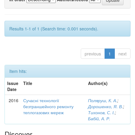
Results 1-1 of 1 (Search time: 0.001 seconds).
previous
1
next
Item hits:
Issue
Title
Author(s)
Date
2016
Сучасні технології
Поляруш, К. А.
;
безтраншейного ремонту
Дорошенко, Я. В.
;
теплогазових мереж
Тихонов, С. І.
;
Бабій, А. Р.
Discover