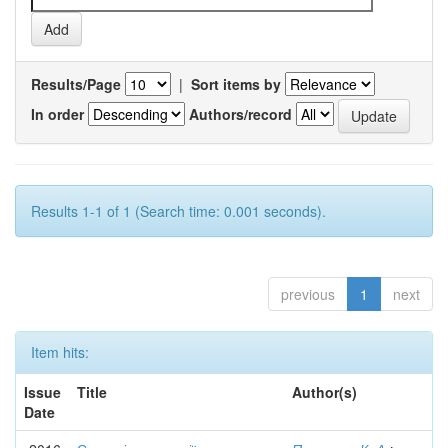
Results/Page
|
Sort items by
In order
Authors/record
Results 1-1 of 1 (Search time: 0.001 seconds).
previous
1
next
Item hits:
Issue
Title
Author(s)
Date