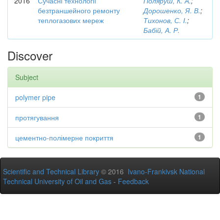
2016
Сучасні технології
Поляруш, К. А.
;
безтраншейного ремонту
Дорошенко, Я. В.
;
теплогазових мереж
Тихонов, С. І.
;
Бабій, А. Р.
Discover
Subject
polymer pipe
1
протягування
1
цементно-полімерне покриття
1
Scientific and Technical Library
© 2016
Ivano-Frankivsk National
Technical University of Oil and Gas
-
Feedback