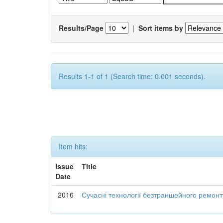
Results/Page
|
Sort items by
Results 1-1 of 1 (Search time: 0.001 seconds).
Item hits:
Issue
Title
Date
2016
Сучасні технології безтраншейного ремон