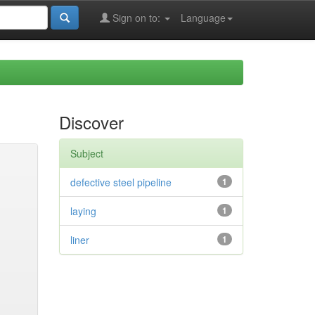
Sign on to:
Language
Discover
Subject
defective steel pipeline
1
laying
1
liner
1