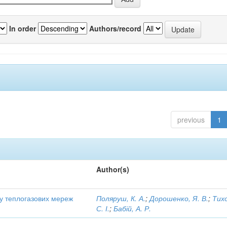
In order
Authors/record
previous
1
Author(s)
ту теплогазових мереж
Поляруш, К. А.
;
Дорошенко, Я. В.
;
Тих
С. І.
;
Бабій, А. Р.