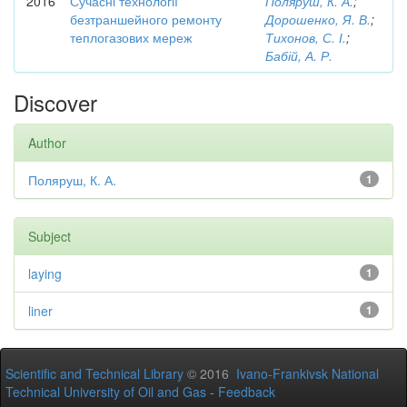
2016
Сучасні технології
Поляруш, К. А.
;
безтраншейного ремонту
Дорошенко, Я. В.
;
теплогазових мереж
Тихонов, С. І.
;
Бабій, А. Р.
Discover
Author
Поляруш, К. А.
1
Subject
laying
1
liner
1
Scientific and Technical Library
© 2016
Ivano-Frankivsk National
Technical University of Oil and Gas
-
Feedback