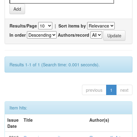
Results/Page
|
Sort items by
In order
Authors/record
Results 1-1 of 1 (Search time: 0.001 seconds).
previous
1
next
Item hits:
Issue
Title
Author(s)
Date