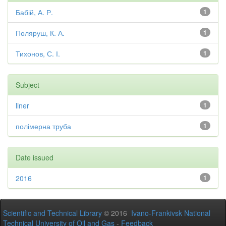
Бабій, А. Р.
1
Поляруш, К. А.
1
Тихонов, С. І.
1
Subject
liner
1
полімерна труба
1
Date issued
2016
1
Scientific and Technical Library
© 2016
Ivano-Frankivsk National
Technical University of Oil and Gas
-
Feedback