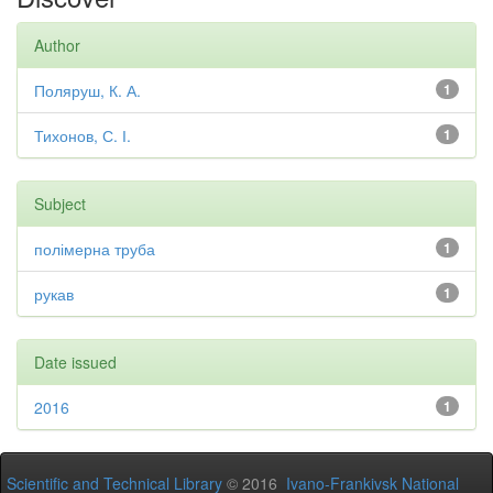
Author
Поляруш, К. А.
1
Тихонов, С. І.
1
Subject
полімерна труба
1
рукав
1
Date issued
2016
1
Scientific and Technical Library
© 2016
Ivano-Frankivsk National