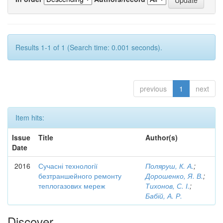
Results 1-1 of 1 (Search time: 0.001 seconds).
previous
1
next
Item hits:
Issue
Title
Author(s)
Date
2016
Сучасні технології
Поляруш, К. А.
;
безтраншейного ремонту
Дорошенко, Я. В.
;
теплогазових мереж
Тихонов, С. І.
;
Бабій, А. Р.
Discover