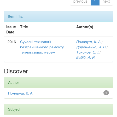
previous
1
next
Item hits:
Issue
Title
Author(s)
Date
2016
Сучасні технології
Поляруш, К. А.
;
безтраншейного ремонту
Дорошенко, Я. В.
;
теплогазових мереж
Тихонов, С. І.
;
Бабій, А. Р.
Discover
Author
Поляруш, К. А.
1
Subject