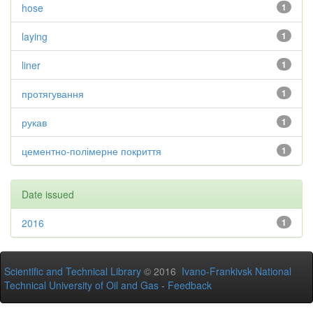
hose
1
laying
1
liner
1
протягування
1
рукав
1
цементно-полімерне покриття
1
Date issued
2016
1
Scientific and Technical Library
© 2016
Ivano-Frankivsk National
Technical University of Oil and Gas
-
Feedback