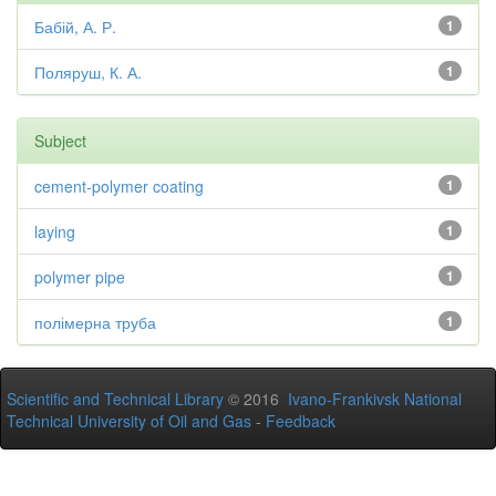
Бабій, А. Р.
1
Поляруш, К. А.
1
Subject
cement-polymer coating
1
laying
1
polymer pipe
1
полімерна труба
1
Scientific and Technical Library
© 2016
Ivano-Frankivsk National
Technical University of Oil and Gas
-
Feedback