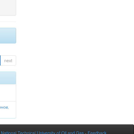
next
онов,
National Technical University of Oil and Gas
-
Feedback