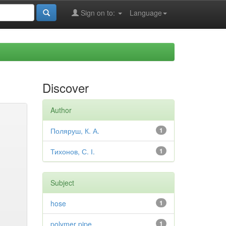
Sign on to:
Language
Discover
Author
Поляруш, К. А.
1
Тихонов, С. І.
1
Subject
hose
1
polymer pipe
1