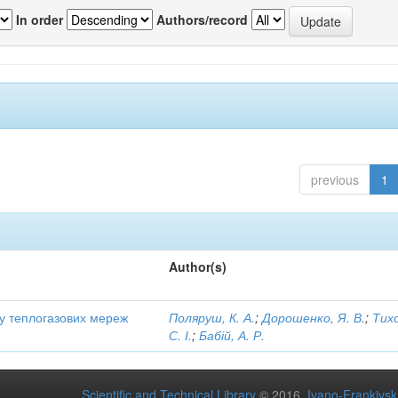
In order
Authors/record
previous
1
Author(s)
ту теплогазових мереж
Поляруш, К. А.
;
Дорошенко, Я. В.
;
Тих
С. І.
;
Бабій, А. Р.
Scientific and Technical Library
© 2016
Ivano-Frankivsk 