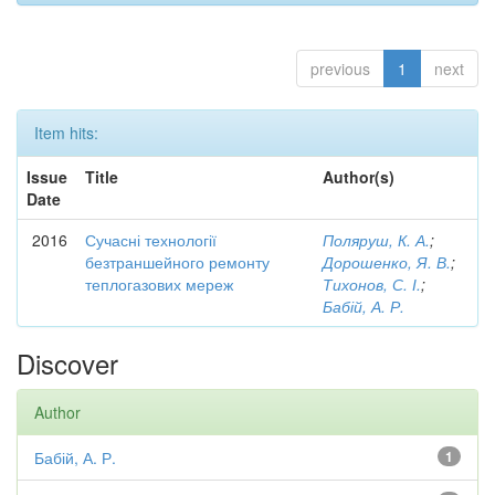
previous
1
next
Item hits:
Issue
Title
Author(s)
Date
2016
Сучасні технології
Поляруш, К. А.
;
безтраншейного ремонту
Дорошенко, Я. В.
;
теплогазових мереж
Тихонов, С. І.
;
Бабій, А. Р.
Discover
Author
Бабій, А. Р.
1