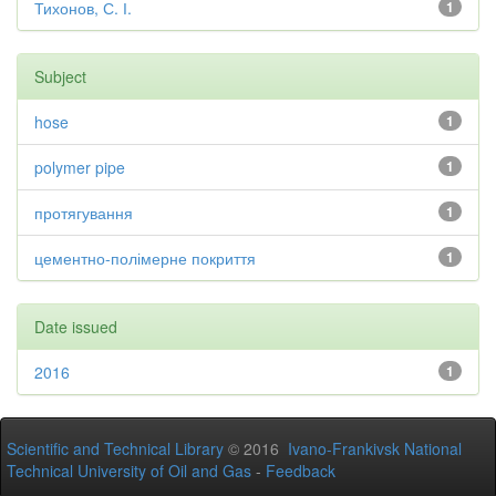
Тихонов, С. І.
1
Subject
hose
1
polymer pipe
1
протягування
1
цементно-полімерне покриття
1
Date issued
2016
1
Scientific and Technical Library
© 2016
Ivano-Frankivsk National
Technical University of Oil and Gas
-
Feedback