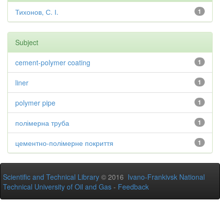
Тихонов, С. І.
1
Subject
cement-polymer coating
1
liner
1
polymer pipe
1
полімерна труба
1
цементно-полімерне покриття
1
Scientific and Technical Library
© 2016
Ivano-Frankivsk National
Technical University of Oil and Gas
-
Feedback