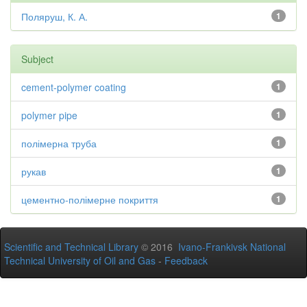
Поляруш, К. А.
1
Subject
cement-polymer coating
1
polymer pipe
1
полімерна труба
1
рукав
1
цементно-полімерне покриття
1
Scientific and Technical Library
© 2016
Ivano-Frankivsk National
Technical University of Oil and Gas
-
Feedback