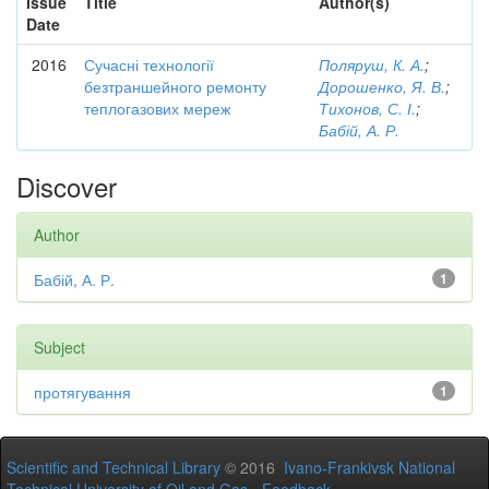
Issue
Title
Author(s)
Date
2016
Сучасні технології
Поляруш, К. А.
;
безтраншейного ремонту
Дорошенко, Я. В.
;
теплогазових мереж
Тихонов, С. І.
;
Бабій, А. Р.
Discover
Author
Бабій, А. Р.
1
Subject
протягування
1
Scientific and Technical Library
© 2016
Ivano-Frankivsk National