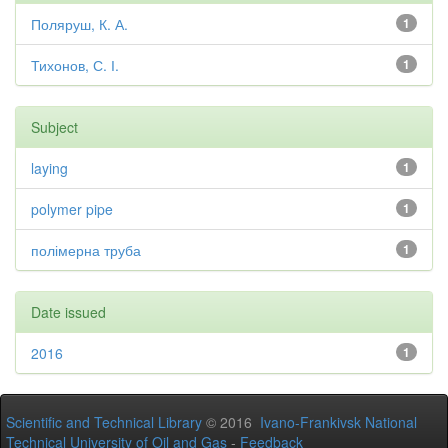
Поляруш, К. А.
1
Тихонов, С. І.
1
Subject
laying
1
polymer pipe
1
полімерна труба
1
Date issued
2016
1
Scientific and Technical Library
© 2016
Ivano-Frankivsk National
Technical University of Oil and Gas
-
Feedback