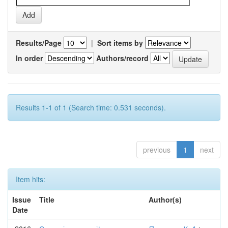
Results/Page
|
Sort items by
In order
Authors/record
Results 1-1 of 1 (Search time: 0.531 seconds).
previous
1
next
Item hits:
Issue
Title
Author(s)
Date