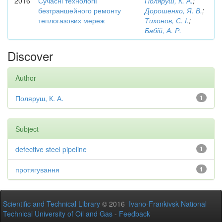
2016
Сучасні технології
Поляруш, К. А.
;
безтраншейного ремонту
Дорошенко, Я. В.
;
теплогазових мереж
Тихонов, С. І.
;
Бабій, А. Р.
Discover
Author
Поляруш, К. А.
1
Subject
defective steel pipeline
1
протягування
1
Scientific and Technical Library
© 2016
Ivano-Frankivsk National
Technical University of Oil and Gas
-
Feedback