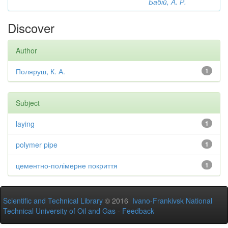
Бабій, А. Р.
Discover
Author
Поляруш, К. А.
1
Subject
laying
1
polymer pipe
1
цементно-полімерне покриття
1
Scientific and Technical Library
© 2016
Ivano-Frankivsk National
Technical University of Oil and Gas
-
Feedback