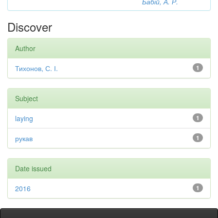
Бабій, А. Р.
Discover
Author
Тихонов, С. І.
1
Subject
laying
1
рукав
1
Date issued
2016
1