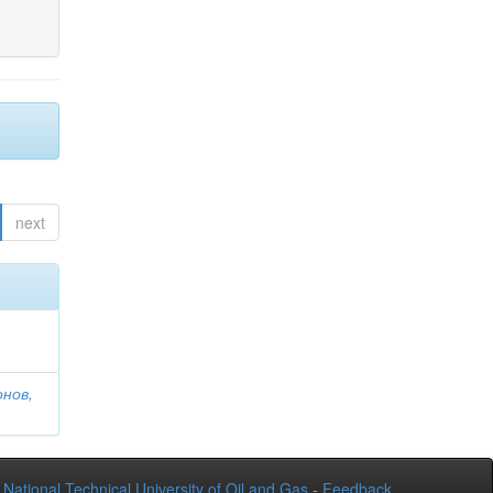
next
онов,
National Technical University of Oil and Gas
-
Feedback