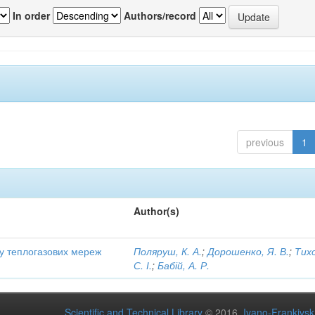
In order
Authors/record
previous
1
Author(s)
ту теплогазових мереж
Поляруш, К. А.
;
Дорошенко, Я. В.
;
Тих
С. І.
;
Бабій, А. Р.
Scientific and Technical Library
© 2016
Ivano-Frankivsk 