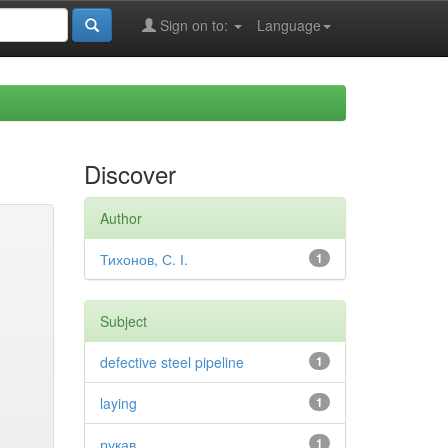
Sign on to:
Language
Discover
Author
Тихонов, С. І.
1
Subject
defective steel pipeline
1
laying
1
рукав
1