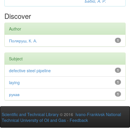
Бабій, А. Р.
Discover
Author
Поляруш, К. А.
1
Subject
defective steel pipeline
1
laying
1
рукав
1
Scientific and Technical Library
© 2016
Ivano-Frankivsk National
Technical University of Oil and Gas
-
Feedback