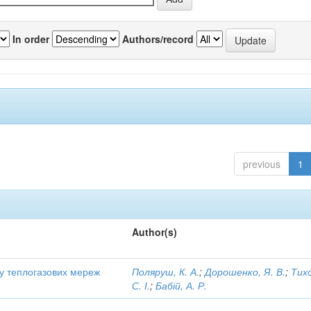
In order
Authors/record
previous
1
Author(s)
ту теплогазових мереж
Поляруш, К. А.
;
Дорошенко, Я. В.
;
Тих
С. І.
;
Бабій, А. Р.