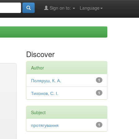
Sign on to:
Language
Discover
Author
Поляруш, К. А.
1
Тихонов, С. І.
1
Subject
протягування
1