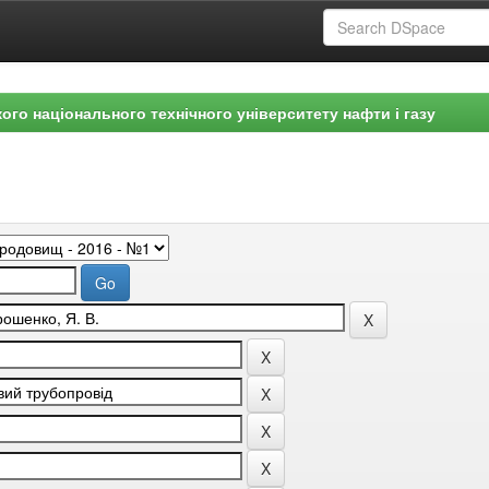
ого національного технічного університету нафти і газу