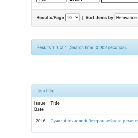
Results/Page
|
Sort items by
Results 1-1 of 1 (Search time: 0.002 seconds).
Item hits:
Issue
Title
Date
2016
Сучасні технології безтраншейного ремон