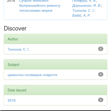
2016
Сучасні технології
Поляруш, К. А.
;
безтраншейного ремонту
Дорошенко, Я. В.
;
теплогазових мереж
Тихонов, С. І.
;
Бабій, А. Р.
Discover
Author
Тихонов, С. І.
1
Subject
цементно-полімерне покриття
1
Date issued
2016
1