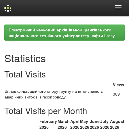
Skip
navigation
Електронний науковий архів Івано-Франківського
національного технічного університету нафти і газу
Statistics
Total Visits
Views
Вплив фільтраційного опору грунту на інтенсивність
389
аварійних витоків із газопроводу
Total Visits per Month
February
March
April
May
June
July
August
2026
2026
2026
2026
2026
2026
2026