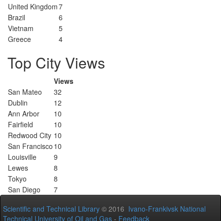
United Kingdom
7
Brazil
6
Vietnam
5
Greece
4
Top City Views
Views
San Mateo
32
Dublin
12
Ann Arbor
10
Fairfield
10
Redwood City
10
San Francisco
10
Louisville
9
Lewes
8
Tokyo
8
San Diego
7
Scientific and Technical Library
© 2016
Ivano-Frankivsk National
Technical University of Oil and Gas
-
Feedback