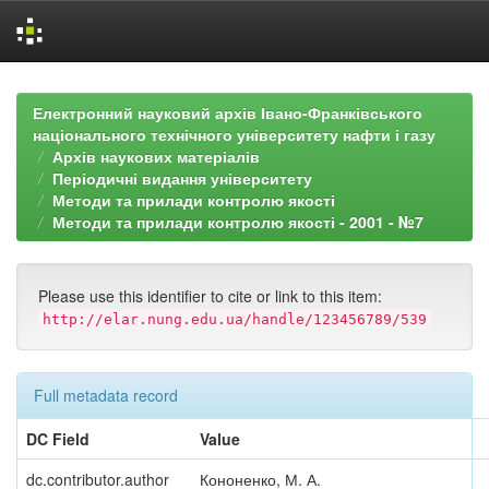
Skip
navigation
Електронний науковий архів Івано-Франківського
національного технічного університету нафти і газу
Архів наукових матеріалів
Періодичні видання університету
Методи та прилади контролю якості
Методи та прилади контролю якості - 2001 - №7
Please use this identifier to cite or link to this item:
http://elar.nung.edu.ua/handle/123456789/539
Full metadata record
DC Field
Value
dc.contributor.author
Кононенко, М. А.