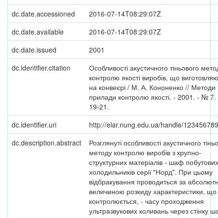
dc.date.accessioned
2016-07-14T08:29:07Z
dc.date.available
2016-07-14T08:29:07Z
dc.date.issued
2001
dc.identifier.citation
Особливості акустичного тіньового мето
контролю якості виробів, що виготовля
на конвеєрі / М. А. Кононенко // Методи 
прилади контролю якості. - 2001. - № 7. 
19-21.
dc.identifier.uri
http://elar.nung.edu.ua/handle/12345678
dc.description.abstract
Розглянуті особливості акустичного тінь
методу контролю виробів з крупно-
структурних матеріалів - шаф побутови
холодильників серії "Норд". При цьому
відбракування проводиться за абсолют
величиною розкиду характеристики, що
контролюється, - часу проходження
ультразвукових коливань через стінку 