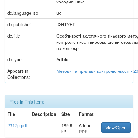
холодильника.
dc.language.iso
uk
dc.publisher
ІФНТУНГ
dc.title
Особливості акустичного тіньового мето
контролю якості виробів, що виготовля
на конвеєрі
dc.type
Article
Appears in
Методи та прилади контролю якості - 2
Collections:
Files in This Item:
File
Description
Size
Format
2317p.pdf
189.9
Adobe
View/Open
kB
PDF