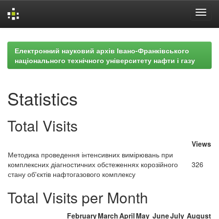
Skip
navigation
Електронний науковий архів Івано-Франківського
національного технічного університету нафти і газу
Statistics
Total Visits
Views
Методика проведення інтенсивних вимірювань при
комплексних діагностичних обстеженнях корозійного
326
стану об'єктів нафтогазового комплексу
Total Visits per Month
February
March
April
May
June
July
August